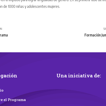
ión de 1000 niñas y adolescentes mujeres.
ÓN
S
grama
Formación Ju
gación
Una iniciativa de:
io
re el Programa