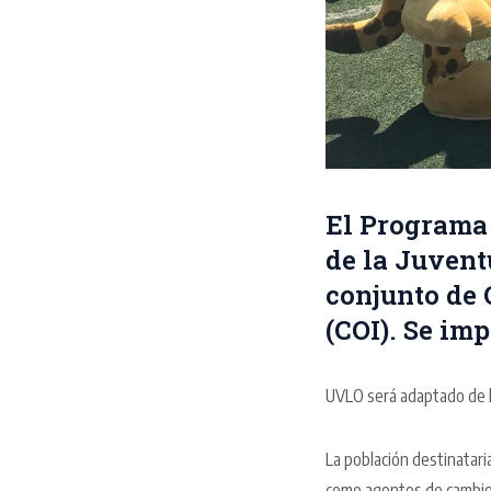
El Programa
de la Juvent
conjunto de 
(COI). Se im
UVLO será adaptado de la
La población destinatari
como agentes de cambio e