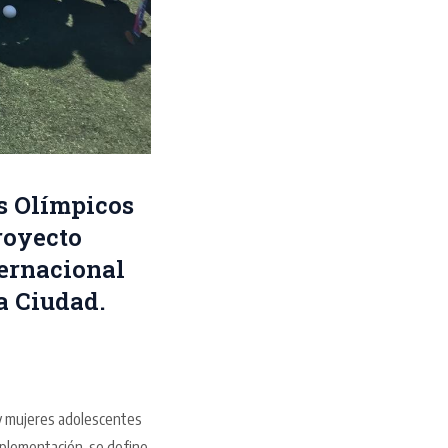
s Olímpicos
royecto
ternacional
a Ciudad.
 y mujeres adolescentes
mplementación, se define