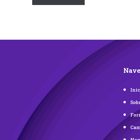
Nave
Inic
Sob
For
Cam
Nov